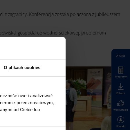
i z zagranicy. Konferencja została połączona z Jubileuszem
rodowiska, gospodarce wodno-ściekowej, problemom
Close
O plikach cookies
Programy
Pobierz
ołecznościowe i analizować
artnerom społecznościowym,
anymi od Ciebie lub
Web Katalog
Kontakt