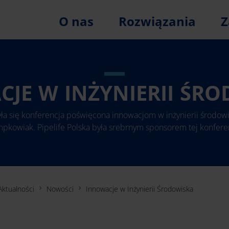
O nas
Rozwiązania
Z
JE W INŻYNIERII ŚR
a się konferencja poświęcona innowacjom w inżynierii środowis
pkowiak. Pipelife Polska była srebrnym sponsorem tej konferen
Aktualności
Nowości
Innowacje w Inżynierii Środowiska