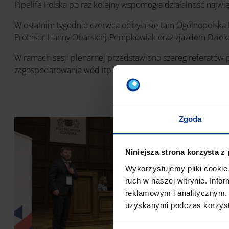
Pipelife Polska po raz kolejny wspomogła działalność najwię
W ostatnim tygodniu czerwca odbyła się tam Ogólnopolska K
Profesor Hanny Obarskiej-Pempkowiak oraz zjazdem Dziekan
W ramach sesji plenarnej przedstawiono szereg referató
zagospodarowania wód itp.
Zgoda
Niniejsza strona korzysta z
Wykorzystujemy pliki cookie 
ruch w naszej witrynie. Inf
reklamowym i analitycznym. 
uzyskanymi podczas korzysta