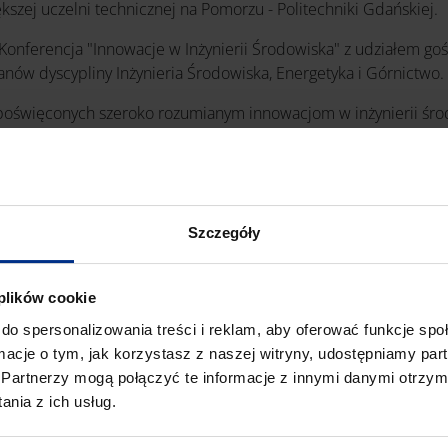
kszej uczelni technicznej na Pomorzu - Politechniki Gdańskiej.
onferencja "Innowacje w Inżynierii Środowiska" z udziałem gośc
ów dyscypliny Inżynieria Środowiska, Energetyka i Górnictwo.
w poświęconych szeroko rozumianym innowacjom w inżynierii ś
Szczegóły
 plików cookie
do spersonalizowania treści i reklam, aby oferować funkcje sp
ormacje o tym, jak korzystasz z naszej witryny, udostępniamy p
Partnerzy mogą połączyć te informacje z innymi danymi otrzym
nia z ich usług.