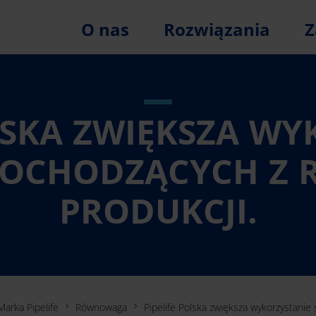
O nas
Rozwiązania
Z
LSKA ZWIĘKSZA W
OCHODZĄCYCH Z R
PRODUKCJI.
Marka Pipelife
Równowaga
Pipelife Polska zwiększa wykorzystani