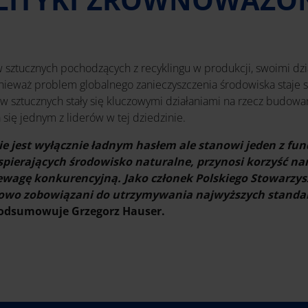
yw sztucznych pochodzących z recyklingu w produkcji, swoimi dz
ieważ problem globalnego zanieczyszczenia środowiska staje 
yw sztucznych stały się kluczowymi działaniami na rzecz budo
ła się jednym z liderów w tej dziedzinie.
e jest wyłącznie ładnym hasłem ale stanowi jeden z f
pierających środowisko naturalne, przynosi korzyść n
ewagę konkurencyjną. Jako członek Polskiego Stowarzysz
owo zobowiązani do utrzymywania najwyższych standar
podsumowuje Grzegorz Hauser.