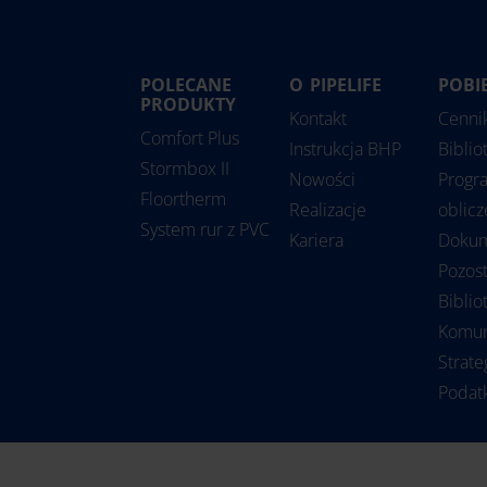
POLECANE
O PIPELIFE
POBI
Estonia
PRODUKTY
Rum
Kontakt
Cenni
Comfort Plus
Finlandia
Ser
Instrukcja BHP
Biblio
Stormbox II
Holandia
Sło
Nowości
Progr
Floortherm
Irlandia
Sło
Realizacje
oblic
System rur z PVC
Kariera
Doku
Litwa
Szw
Pozost
Łotwa
Turc
Biblio
Niemcy
Węg
Komun
Norwegia
Wiel
Strate
Podat