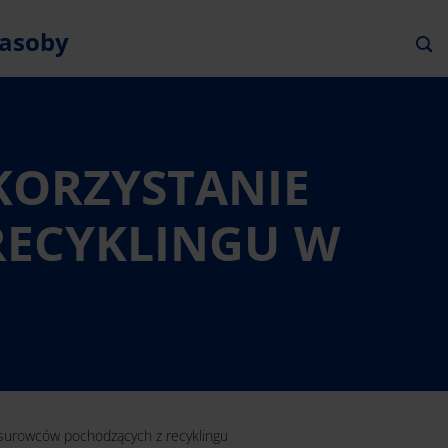
asoby
YKORZYSTANIE
ECYKLINGU W
e surowców pochodzących z recyklingu