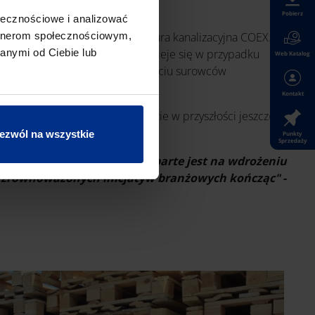
Pobierz
ołecznościowe i analizować
dem może być wielowarstwowa rura kanalizacyjna COEX. Jej
artnerom społecznościowym,
 trwałość i jakość. Podobnie dzieje się w przypadku
anymi od Ciebie lub
Web Katalog
e również produkowane są przy użyciu surowców
Kontakt
tpliwie współczynnik ten będzie w przyszłości jeszcze
ezwól na wszystkie
Punkty
Sprzedaży
ie recyklatu w produkcji oparte jest na wdrożeniu
a zrównoważonych inicjatyw
branżowych kończąc"
-