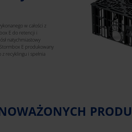
ykonanego w całości z
ox E do retencji i
iósł natychmiastowy
ą. Stormbox E produkowany
 z recyklingu i spełnia
WNOWAŻONYCH PRODU