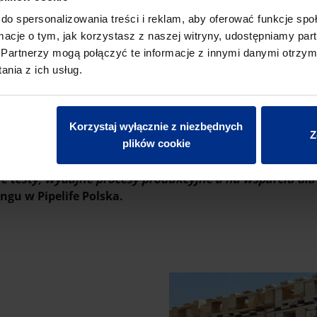
do spersonalizowania treści i reklam, aby oferować funkcje sp
korzystujących surowce pochodzące z recyklingu, czego przykła
ormacje o tym, jak korzystasz z naszej witryny, udostępniamy p
odukowana przy użyciu recyklatu, zachowując przy tym najwyższą
Partnerzy mogą połączyć te informacje z innymi danymi otrzym
 wewnętrznej z PP, rur drenarskich czy elementów studni, któr
nia z ich usług.
lingu na tonę produktów wytwarzanych bezciśnieniowo, a niewą
Korzystaj wyłącznie z niezbędnych
rodukowanych z użyciem recyklatu.
Z
plików cookie
spodarki o zamkniętym obiegu tworzyw sztucznych. Użyc
e testy, wydajne procesy produkcyjne a na wsparciu dl
ngu w Pipelife Polska.