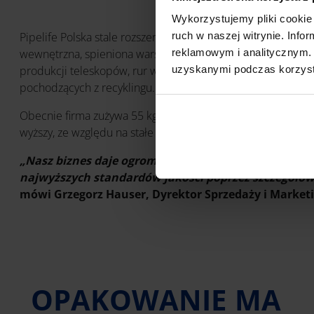
Wykorzystujemy pliki cookie 
Pipelife Polska stale rozszerza swoją gamę produktów, wy
ruch w naszej witrynie. Inf
wewnętrzna, spieniona warstwa pośrednia jest w całości pr
reklamowym i analitycznym. 
produkcji teleskopów, rur wznoszących, rur do kanalizacji
uzyskanymi podczas korzysta
pochodzących z recyklingu.
Obecnie firma zużywa 55 kg surowców pochodzących z recyk
wyższy, ze względu na stałe rozszerzanie oferty wyrobów p
„Nasz biznes daje ogromne możliwości wdrażania go
najwyższych standardów jakości poprzez szczegółow
mówi Grzegorz Hauser, Dyrektor Sprzedaży i Marketi
OPAKOWANIE MA