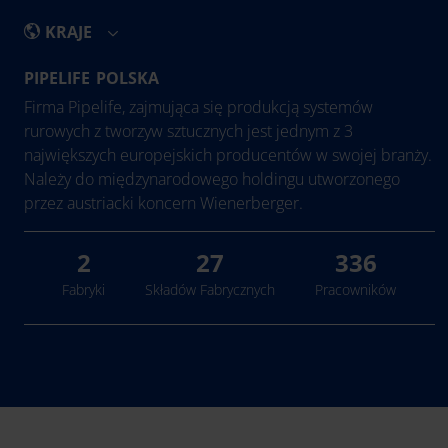
KRAJE
PIPELIFE POLSKA
International
Firma Pipelife, zajmująca się produkcją systemów
Austria
rurowych z tworzyw sztucznych jest jednym z 3
największych europejskich producentów w swojej branży.
Belgia
Należy do międzynarodowego holdingu utworzonego
Bośnia i Hercegowina
przez austriacki koncern Wienerberger.
Bułgaria
Chorwacja
2
27
336
Czechy
Fabryki
Składów Fabrycznych
Pracowników
Dania