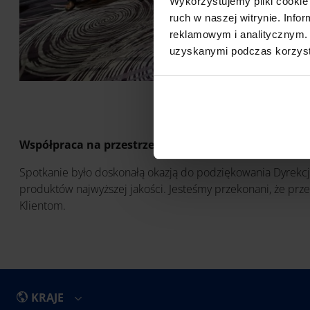
Wykorzystujemy pliki cookie 
ruch w naszej witrynie. Inf
reklamowym i analitycznym. 
uzyskanymi podczas korzysta
Współpraca na przestrzeni lat
Spotkanie było doskonałą okazją do podziękowania Dyrekcji
produktów najwyższej jakości. Jesteśmy przekonani, że prz
Klientom.
KRAJE