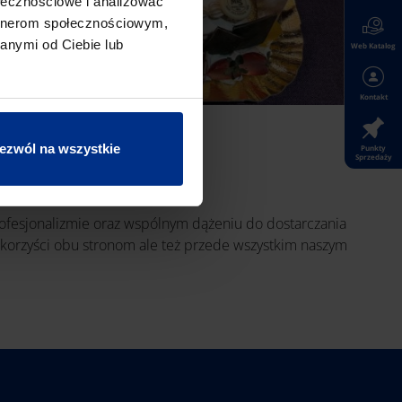
ołecznościowe i analizować
artnerom społecznościowym,
anymi od Ciebie lub
Web Katalog
Kontakt
ezwól na wszystkie
Punkty
Sprzedaży
rofesjonalizmie oraz wspólnym dążeniu do dostarczania
ć korzyści obu stronom ale też przede wszystkim naszym