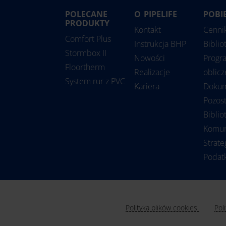
POLECANE
O PIPELIFE
POBI
Estonia
PRODUKTY
Rum
Kontakt
Cenni
Comfort Plus
Finlandia
Ser
Instrukcja BHP
Biblio
Stormbox II
Holandia
Sło
Nowości
Progr
Floortherm
Irlandia
Sło
Realizacje
oblic
System rur z PVC
Kariera
Doku
Litwa
Szw
Pozost
Łotwa
Turc
Biblio
Niemcy
Węg
Komun
Norwegia
Wiel
Strate
Podat
Polityka plików cookies
Pol