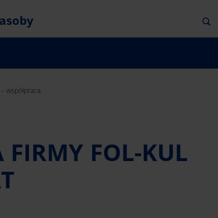
asoby
l – współpraca,
A FIRMY FOL-KUL
AT