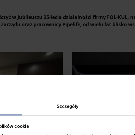
czyć w Jubileuszu 35-lecia działalności firmy FOL-KUL, 
 Zarządu oraz pracownicy Pipelife, od wielu lat blisko w
Szczegóły
 plików cookie