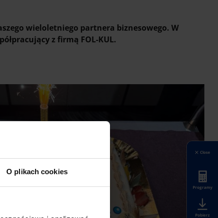
naszego wieloletniego partnera biznesowego. W
spółpracujący z firmą FOL-KUL.
Close
O plikach cookies
Programy
Pobierz