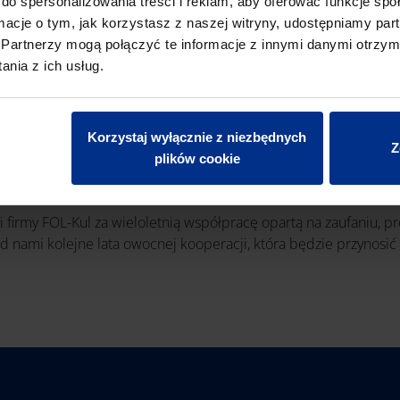
do spersonalizowania treści i reklam, aby oferować funkcje sp
ormacje o tym, jak korzystasz z naszej witryny, udostępniamy p
Partnerzy mogą połączyć te informacje z innymi danymi otrzym
nia z ich usług.
Korzystaj wyłącznie z niezbędnych
Z
plików cookie
 firmy FOL-Kul za wieloletnią współpracę opartą na zaufaniu, p
ed nami kolejne lata owocnej kooperacji, która będzie przynosi