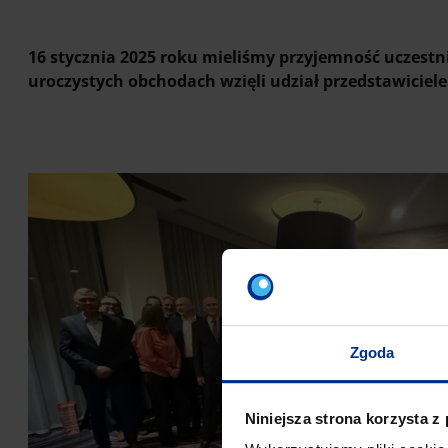
16 stycznia 2025 roku mieliśmy przyjemność uczestni
uroczystych obchodach wzięli udział przedstawiciele
Zgoda
Niniejsza strona korzysta z