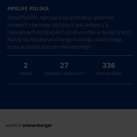
PIPELIFE POLSKA
International
Firma Pipelife, zajmująca się produkcją systemów
Austria
rurowych z tworzyw sztucznych jest jednym z 3
największych europejskich producentów w swojej branży.
Belgia
Należy do międzynarodowego holdingu utworzonego
Bośnia i Hercegowina
przez austriacki koncern Wienerberger.
Bułgaria
Chorwacja
2
27
336
Czechy
Fabryki
Składów Fabrycznych
Pracowników
Dania