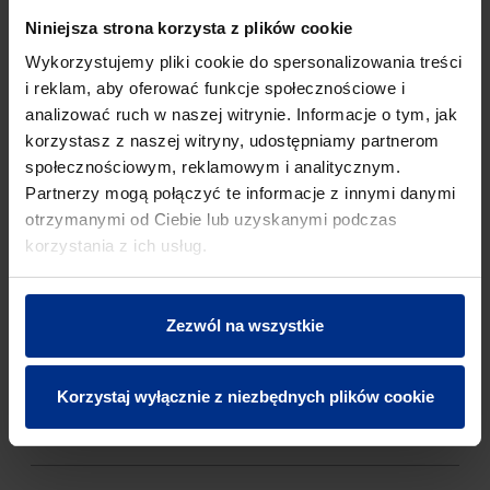
MONITORINGU RUROCIĄGU I
Niniejsza strona korzysta z plików cookie
LOKALIZACJI AWARII
Wykorzystujemy pliki cookie do spersonalizowania treści
Elementy systemu zdalnego monitoringu rurociągu i
i reklam, aby oferować funkcje społecznościowe i
lokalizacji awarii
analizować ruch w naszej witrynie. Informacje o tym, jak
korzystasz z naszej witryny, udostępniamy partnerom
Indeks: 3495205221
społecznościowym, reklamowym i analitycznym.
EAN: 5906194002019
Partnerzy mogą połączyć te informacje z innymi danymi
otrzymanymi od Ciebie lub uzyskanymi podczas
korzystania z ich usług.
RYSUNEK TECHNICZNY
Zezwól na wszystkie
SPECYFIKACJA TECHNICZNA
Korzystaj wyłącznie z niezbędnych plików cookie
POBIERZ