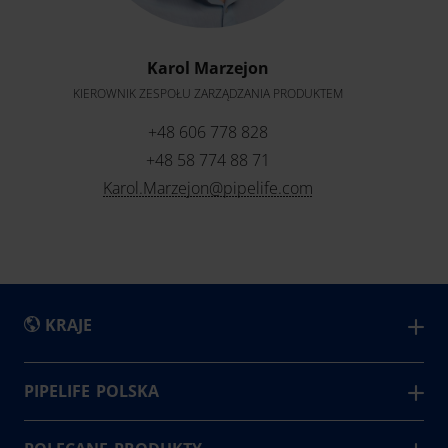
Karol Marzejon
KIEROWNIK ZESPOŁU ZARZĄDZANIA PRODUKTEM
+48 606 778 828
+48 58 774 88 71
Karol.Marzejon@pipelife.com
KRAJE
International
Estonia
Rumunia
PIPELIFE POLSKA
Firma Pipelife, zajmująca się produkcją systemów
Austria
Finlandia
Serbia
rurowych z tworzyw sztucznych jest jednym z 3