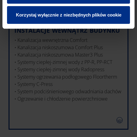
Korzystaj wyłącznie z niezbędnych plików cookie
INSTALACJE WEWNĄTRZ BUDYNKU
• Kanalizacja wewnętrzna Comfort
• Kanalizacja niskoszumowa Comfort Plus
• Kanalizacja niskoszumowa Master3 Plus
• Systemy ciepłej-zimnej wody z PP-R, PP-RCT
• Systemy ciepłej-zimnej wody Radopress
• Systemy ogrzewania podłogowego Floortherm
• Systemy C-Press
• System podciśnieniowego odwadniania dachów
• Ogrzewanie i chłodzenie powierzchniowe