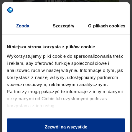
Zgoda
Szczegóły
O plikach cookies
INSTALACJE
Niniejsza strona korzysta z plików cookie
WEWNĘTRZNE
Wykorzystujemy pliki cookie do spersonalizowania treści
i reklam, aby oferować funkcje społecznościowe i
W celu usprawnienia procesu doboru
analizować ruch w naszej witrynie. Informacje o tym, jak
rozwiązań zapraszamy do zapoznania się z
korzystasz z naszej witryny, udostępniamy partnerom
materiałami dotyczącymi instalacji
społecznościowym, reklamowym i analitycznym.
wewnętrznych. Udostępnione katalogi
Partnerzy mogą połączyć te informacje z innymi danymi
zawierają kompleksowe informacje na temat
otrzymanymi od Ciebie lub uzyskanymi podczas
oferowanych systemów, ich specyfikacji oraz
korzystania z ich usług.
praktycznych zastosowań, co znacząco ułatwia
przygotowanie do współpracy z naszym
zespołem.
Zezwól na wszystkie