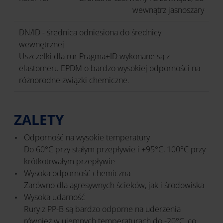
wewnątrz jasnoszary
DN/ID - średnica odniesiona do średnicy
wewnętrznej
Uszczelki dla rur Pragma+ID wykonane są z
elastomeru EPDM o bardzo wysokiej odporności na
różnorodne związki chemiczne.
ZALETY
Odporność na wysokie temperatury
Do 60°C przy stałym przepływie i +95°C, 100°C przy
krótkotrwałym przepływie
Wysoka odporność chemiczna
Zarówno dla agresywnych ścieków, jak i środowiska
Wysoka udarność
Rury z PP-B są bardzo odporne na uderzenia
również w ujemnych temperaturach do -20°C, co