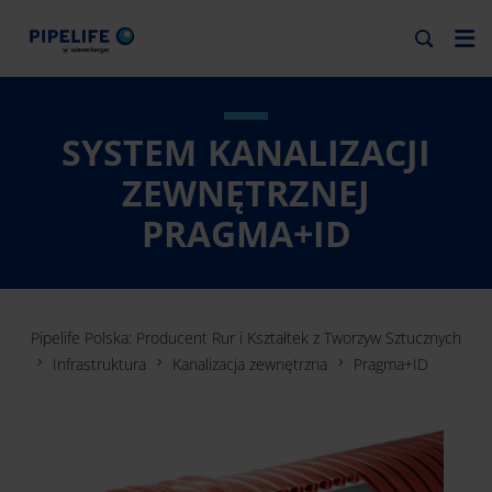
SYSTEM KANALIZACJI
ZEWNĘTRZNEJ
PRAGMA+ID
Pipelife Polska: Producent Rur i Kształtek z Tworzyw Sztucznych
Infrastruktura
Kanalizacja zewnętrzna
Pragma+ID