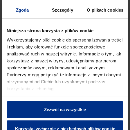
opuszczanie rur do wykopów jest bardzo łatwe, co
znacznie przyspiesza sam proces montażu
Zgoda
Szczegóły
O plikach cookies
Łatwość montażu
Rury Pragma® mogą być łatwo łączone z innymi
kształtkami o gładkich ściankach, kształtki mogą być
Niniejsza strona korzysta z plików cookie
stosowane zamiennie
Wykorzystujemy pliki cookie do spersonalizowania treści
Łatwość cięcia
i reklam, aby oferować funkcje społecznościowe i
®
Rury Pragma
mogą być przycinane na dowolne
analizować ruch w naszej witrynie. Informacje o tym, jak
odcinki przy zastosowaniu najprostszych narzędzi
korzystasz z naszej witryny, udostępniamy partnerom
społecznościowym, reklamowym i analitycznym.
Partnerzy mogą połączyć te informacje z innymi danymi
otrzymanymi od Ciebie lub uzyskanymi podczas
korzystania z ich usług.
Zezwól na wszystkie
Korzystaj wyłącznie z niezbędnych plików cookie