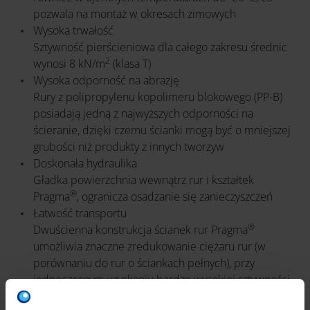
pozwala na montaż w okresach zimowych
Wysoka trwałość
Sztywność pierścieniowa dla całego zakresu średnic
2
wynosi 8 kN/m
(klasa T)
Wysoka odporność na abrazję
Rury z polipropylenu kopolimeru blokowego (PP-B)
posiadają jedną z najwyższych odporności na
ścieranie, dzięki czemu ścianki mogą być o mniejszej
grubości niż produkty z innych tworzyw
Doskonała hydraulika
Gładka powierzchnia wewnątrz rur i kształtek
®
Pragma
, ogranicza osadzanie się zanieczyszczeń
Łatwość transportu
®
Dwuścienna konstrukcja ścianek rur Pragma
umożliwia znaczne zredukowanie ciężaru rur (w
porównaniu do rur o ściankach pełnych), przy
jednoczesnym uzyskaniu bardzo wysokiej sztywności
obwodowej. Dzięki temu przenoszenie i