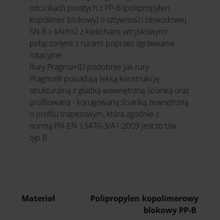
odcinkach prostych z PP-B (polipropylen
kopolimer blokowy) o sztywności obwodowej
SN 8 ≥ kN/m2 z kielichami wtryskowymi
połączonymi z rurami poprzez zgrzewanie
rotacyjne.
Rury Pragma+ID podobnie jak rury
Pragma® posiadają lekką konstrukcję
strukturalną z gładką wewnętrzną ścianką oraz
profilowaną - korugowaną ścianką zewnętrzną
o profilu trapezowym, która zgodnie z
normą PN-EN 13476-3/A1:2009 jest to tzw.
typ B
Materiał
Polipropylen kopolimerowy
blokowy PP-B