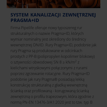
SYSTEM KANALIZACJI ZEWNĘTRZNEJ
PRAGMA+ID
Firma Pipelife oferuje nowy typoszereg rur
strukturalnych o nazwie Pragma+ID, których
wymiar nominalny jest określony do średnicy
wewnętrznej DN/ID. Rury Pragma+ID, podobnie jak
rury Pragma są produkowane w odcinkach
prostych z PP-B (polipropylen kopolimer blokowy)
2
o sztywności obwodowej SN 8 ≥ kN/m
z
kielichami wtryskowymi połączonymi z rurami
poprzez zgrzewanie rotacyjne. Rury Pragma+ID
podobnie jak rury Pragma® posiadają lekką
konstrukcję strukturalną z gładką wewnętrzną
ścianką oraz profilowaną - korugowaną ścianką
zewnętrzną o profilu trapezowym, która zgodnie z
normą PN-EN 13476-3/A1:2020 jest to tzw. typ B