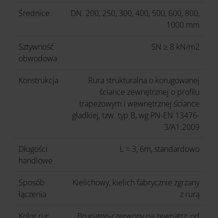
Średnice
DN 200, 250, 300, 400, 500, 600, 800,
1000 mm
Sztywność
SN ≥ 8 kN/m2
obwodowa
Konstrukcja
Rura strukturalna o korugowanej
ściance zewnętrznej o profilu
trapezowym i wewnętrznej ściance
gładkiej, tzw. typ B, wg PN-EN 13476-
3/A1:2009
Długości
L = 3, 6m, standardowo
handlowe
Sposób
Kielichowy, kielich fabrycznie zgrzany
łączenia
z rurą
Kolor rur
Brunatno-czerwony na zewnątrz, od