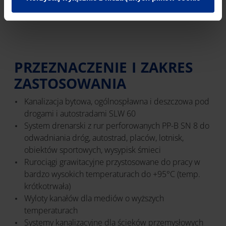
PRZEZNACZENIE I ZAKRES
ZASTOSOWANIA
Kanalizacja bytowa, ogólnospławna i deszczowa pod
drogami i autostradami SLW 60
System drenarski z rur perforowanych PP-B SN 8 do
odwadniania dróg, autostrad, placów, lotnisk,
obiektów sportowych, wysypisk śmieci
Rurociągi grawitacyjne przystosowane do pracy w
bardzo wysokich temperaturach do +95°C (temp.
krótkotrwała)
Wyloty kanałów dla mediów o wyższych
temperaturach
Systemy kanalizacyjne dla ścieków przemysłowych