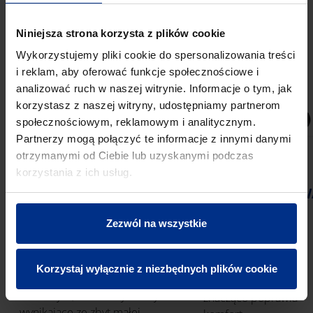
trafiać tam, gdzie ich miejsce – do
przydomowej czy przemysłowej oczyszczalni
Niniejsza strona korzysta z plików cookie
lub też bezpośrednio do miejskiej instalacji.
Wykorzystujemy pliki cookie do spersonalizowania treści
i reklam, aby oferować funkcje społecznościowe i
CZY HAŁAS Z RUR
analizować ruch w naszej witrynie. Informacje o tym, jak
TO JEDYNY
korzystasz z naszej witryny, udostępniamy partnerom
społecznościowym, reklamowym i analitycznym.
PROBLEM?
Partnerzy mogą połączyć te informacje z innymi danymi
otrzymanymi od Ciebie lub uzyskanymi podczas
korzystania z ich usług.
KANALIZACJA
Należy wziąć pod uwagę, że
NISKOSZUMOW
zbyt głośne funkcjonowanie
MASTER 3
kanalizacji może skutkować
PLUS
Zezwól na wszystkie
nie tylko pewnym
dyskomfortem, ale być
Niskoszumowy
również zwiastunem bardziej
system kanalizacji
Korzystaj wyłącznie z niezbędnych plików cookie
poważnych kłopotów. Mamy
wewnętrznej
tu na myśli, chociażby hałasy
znacząco poprawia
wynikające ze zbyt małej