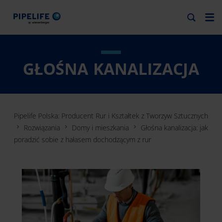
GŁOŚNA KANALIZACJA
Pipelife Polska: Producent Rur i Kształtek z Tworzyw Sztucznych
Rozwiązania
Domy i mieszkania
Głośna kanalizacja: jak
poradzić sobie z hałasem dochodzącym z rur