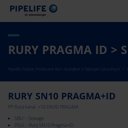
RURY PRAGMA ID > 
Pipelife Polska: Producent Rur i Kształtek z Tworzyw Sztucznych
RURY SN10 PRAGMA+ID
PP Rura kanal. +10 DN/ID PRAGMA
SBU: - Sewage
PGU: - Rury SN10 Pragma+ID