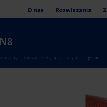
O nas
Rozwiązania
Z
SN8
WEB Katalog
Kanalizacja
Pragma+ID
Rury SN10 Pragma+ID