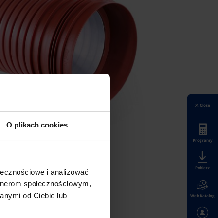
Close
O plikach cookies
Programy
Pobierz
ołecznościowe i analizować
artnerom społecznościowym,
anymi od Ciebie lub
Web Katalog